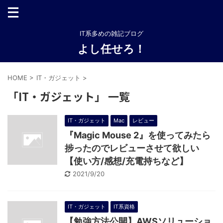
IT系多めの雑記ブログ
よし任せろ！
HOME
>
IT・ガジェット
>
「IT・ガジェット」 一覧
IT・ガジェット
Mac
レビュー
『Magic Mouse 2』を使ってみたら
捗ったのでレビューさせて欲しい
【使い方/感想/充電持ちなど】
2021/9/20
IT・ガジェット
IT系資格
【勉強方法公開】AWSソリューショ