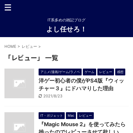
IT系多めの雑記ブログ
よし任せろ！
HOME
>
レビュー
>
「レビュー」 一覧
アニメ/漫画/ゲーム/ラノベ
ゲーム
レビュー
感想
洋ゲー初心者の僕がPS4版『ウィッ
チャー３』にドハマりした理由
2021/8/23
IT・ガジェット
Mac
レビュー
『Magic Mouse 2』を使ってみたら
捗ったのでレビューさせて欲しい